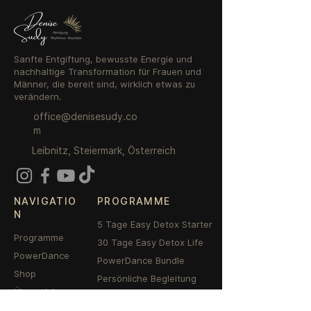
Sanfte Entgiftung, bewusste Energie und
nachhaltige Transformation für Frauen und
Männer, die bereit sind, wirklich etwas zu
verändern.
office@denisesudy.co
m
Leibnitz, Steiermark, Österreich
NAVIGATIO
PROGRAMME
N
5 Tage Easy Detox Starter
Programme
30 Tage Easy Detox Life
PowerDance
PowerDance Bundle
Shop
Persönliche Begleitung
Über mich
Transformation