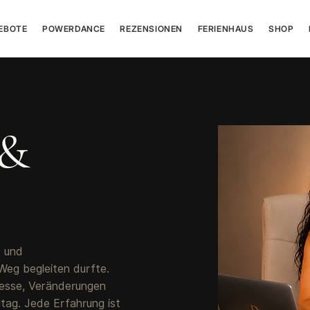
EBOTE
POWERDANCE
REZENSIONEN
FERIENHAUS
SHOP
 &
e und
Weg begleiten durfte.
ozesse, Veränderungen
ltag. Jede Erfahrung ist