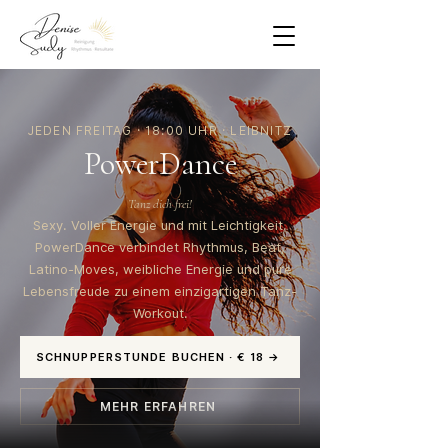
JEDEN FREITAG · 18:00 UHR · LEIBNITZ
PowerDance
Tanz dich frei!
Sexy. Voller Energie und mit Leichtigkeit.
PowerDance verbindet Rhythmus, Beat,
Latino-Moves, weibliche Energie und pure
Lebensfreude zu einem einzigartigen Tanz-
Workout.
SCHNUPPERSTUNDE BUCHEN · € 18 →
MEHR ERFAHREN