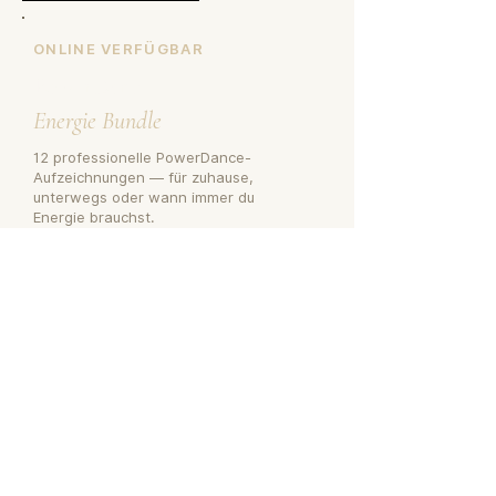
ONLINE VERFÜGBAR
PowerDance
Energie Bundle
12 professionelle PowerDance-
Aufzeichnungen — für zuhause,
unterwegs oder wann immer du
Energie brauchst.
✔︎ PowerDance Recordings
✔︎ Group Calls
✔︎ WhatsApp Support
✔︎ Community
€ 127
BUNDLE SICHERN →