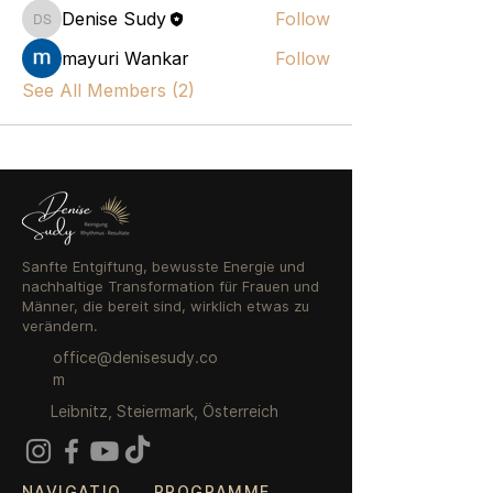
Denise Sudy
Follow
Denise Sudy
mayuri Wankar
Follow
See All Members (2)
Sanfte Entgiftung, bewusste Energie und
nachhaltige Transformation für Frauen und
Männer, die bereit sind, wirklich etwas zu
verändern.
office@denisesudy.co
m
Leibnitz, Steiermark, Österreich
NAVIGATIO
PROGRAMME